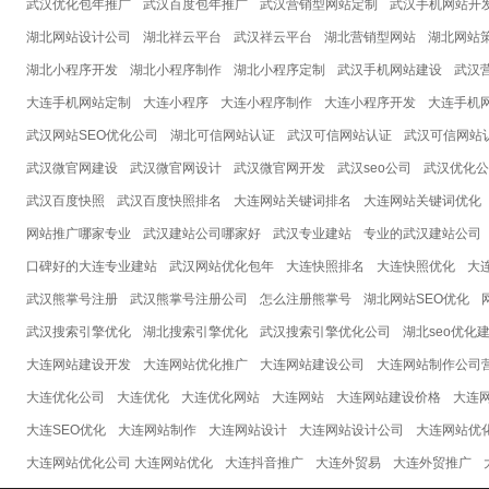
武汉优化包年推广
武汉百度包年推广
武汉营销型网站定制
武汉手机网站开
湖北网站设计公司
湖北祥云平台
武汉祥云平台
湖北营销型网站
湖北网站
湖北小程序开发
湖北小程序制作
湖北小程序定制
武汉手机网站建设
武汉
大连手机网站定制
大连小程序
大连小程序制作
大连小程序开发
大连手机
武汉网站SEO优化公司
湖北可信网站认证
武汉可信网站认证
武汉可信网站
武汉微官网建设
武汉微官网设计
武汉微官网开发
武汉seo公司
武汉优化公
武汉百度快照
武汉百度快照排名
大连网站关键词排名
大连网站关键词优化
网站推广哪家专业
武汉建站公司哪家好
武汉专业建站
专业的武汉建站公司
口碑好的大连专业建站
武汉网站优化包年
大连快照排名
大连快照优化
大
武汉熊掌号注册
武汉熊掌号注册公司
怎么注册熊掌号
湖北网站SEO优化
武汉搜索引擎优化
湖北搜索引擎优化
武汉搜索引擎优化公司
湖北seo优化
大连网站建设开发
大连网站优化推广
大连网站建设公司
大连网站制作公司
大连优化公司
大连优化
大连优化网站
大连网站
大连网站建设价格
大连
大连SEO优化
大连网站制作
大连网站设计
大连网站设计公司
大连网站优
大连网站优化公司 大连网站优化
大连抖音推广
大连外贸易
大连外贸推广