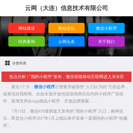
云网（大连）信息技术有限公司
网站建设
整站优化
微信小程序
经典案例
云网头条
关于我们
分类列表
焦点分析 | “我的小程序”发布，微信吞噬移动互联网进入深水区
最近2个月，
微信小程序
正密集突破那些“人们以为的”它的边界，
或者说自我桎梏。比如全面开放包括游戏类目在内的小程序广告组
件，新增支持从App挑战小程序，开放品牌搜索……
7月13日，微信iOS最新版又发布的“我的小程序”入口，换种说
法，即是自小程序2017年1月上线以来开发者一直期待的小程序“收藏
夹”。