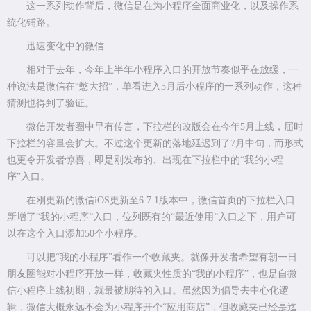
这一系列动作背后，微信是在为小程序全面商业化，以及操作系
统化铺路。
迅速变化中的微信
相对于去年，今年上半年小程序入口的开放节奏似乎在放缓，一
种说法是微信在“憋大招”，单看进入5月后小程序的一系列动作，这种
猜测也得到了验证。
微信开发者圈中早有传言，下拉栏的改版会在今年5月上线，届时
下拉栏的容量会扩大。不过这个更新的落地延迟到了7月中旬，而形式
也更令开发者惊喜，即是刚发布的、出现在下拉栏中的“我的小程
序”入口。
在刚更新的微信iOS更新至6.7.1版本中，微信首页的下拉栏入口
新增了“我的小程序”入口，位列既有的“最近使用”入口之下，用户可
以在这个入口添加50个小程序。
可以把“我的小程序”看作一个收藏夹。就像开发者希望有朝一日
朋友圈能对小程序开放一样，收藏夹性质的“我的小程序”，也是自微
信小程序上线初期，就最被期待的入口。虽然因为倡导去中心化逻
辑，微信大概永远不会为小程序开个“应用商店”，但收藏夹已经是迄