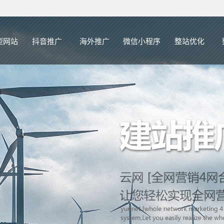
型网站
抖音推广
海外推广
微信小程序
整站优化
网站