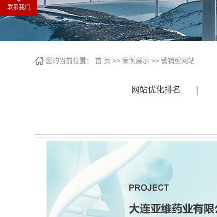
联系我们
您的当前位置：
首 页
>>
案例展示
>>
营销型网站
网站优化排名