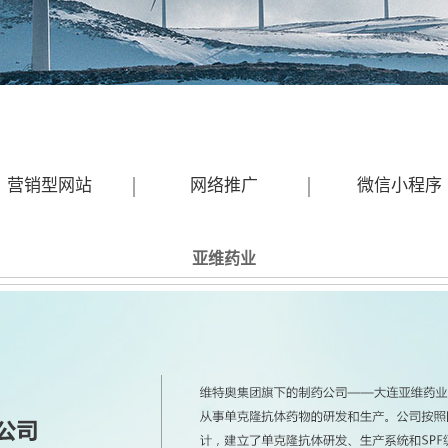
营销型网站
网络推广
微信小程序
亚维药业