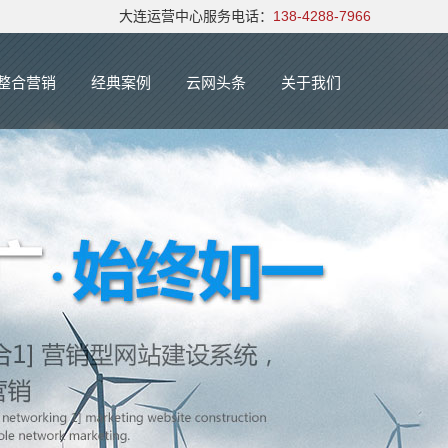
大连运营中心服务电话：
138-4288-7966
整合营销
经典案例
云网头条
关于我们